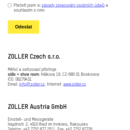
Přečetl jsem si
zásady zpracování osobních údajů
a
souhlasím s nimi.
Odeslat
ZOLLER Czech s.r.o.
Měřicí a seřizovací přístroje
sídlo + show room:
Hálkova 19, CZ-680 01 Boskovice
IČO: 06279431
Email:
info@zoller.cz
, Internet:
www.zoller.cz
ZOLLER Austria GmbH
Einstell- und Messgeräte
Haydnstr. 2, 4910 Ried im Innkreis, Rakousko
Telefon: +43 7752 877 2511, Fax: +43 7752 87726