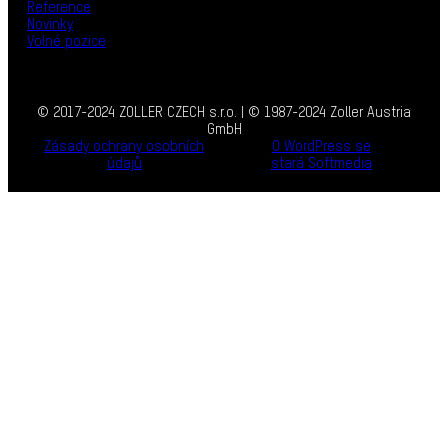
Reference
Novinky
Volné pozice
© 2017-2024 ZOLLER CZECH s.r.o. | © 1987-2024 Zoller Austria
GmbH
Zásady ochrany osobních
O WordPress se
údajů
stará Softmedia