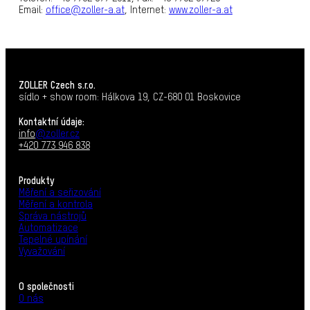
Email:
office@zoller-a.at
, Internet:
www.zoller-a.at
ZOLLER Czech s.r.o.
sídlo + show room: Hálkova 19, CZ-680 01 Boskovice
Kontaktní údaje:
info
@zoller.cz
+420 773 946 838
Produkty
Měření a seřizování
Měření a kontrola
Správa nástrojů
Automatizace
Tepelné upínání
Vyvažování
O společnosti
O nás