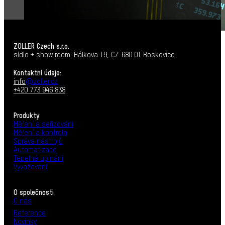
ZOLLER Czech s.r.o.
sídlo + show room: Hálkova 19, CZ-680 01 Boskovice
Kontaktní údaje:
info
@zoller.cz
+420 773 946 838
Produkty
Měření a seřizování
Měření a kontrola
Správa nástrojů
Automatizace
Tepelné upínání
Vyvažování
O společnosti
O nás
Reference
Novinky