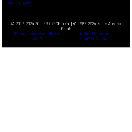
Volné pozice
© 2017-2024 ZOLLER CZECH s.r.o. | © 1987-2024 Zoller Austria
GmbH
Zásady ochrany osobních
O WordPress se
údajů
stará Softmedia