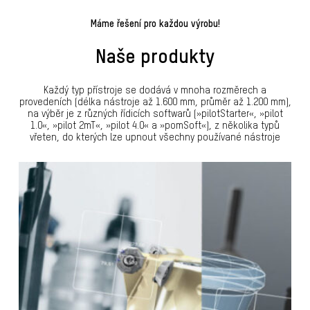
Máme řešení pro každou výrobu!
Naše produkty
Každý typ přístroje se dodává v mnoha rozměrech a
provedeních (délka nástroje až 1.600 mm, průměr až 1.200 mm),
na výběr je z různých řídicích softwarů (»pilotStarter«, »pilot
1.0«, »pilot 2mT«, »pilot 4.0« a »pomSoft«), z několika typů
vřeten, do kterých lze upnout všechny používané nástroje