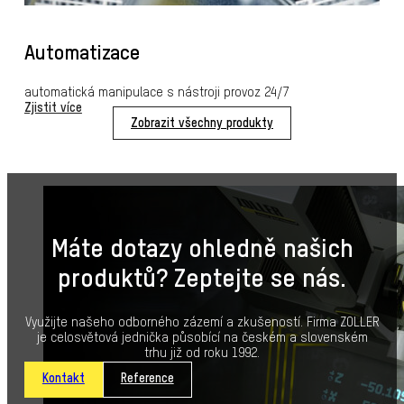
Automatizace
automatická manipulace s nástroji provoz 24/7
Zjistit více
Zobrazit všechny produkty
Máte dotazy ohledně našich
produktů? Zeptejte se nás.
Využijte našeho odborného zázemí a zkušeností. Firma ZOLLER
je celosvětová jednička působící na českém a slovenském
trhu již od roku 1992.
Kontakt
Reference