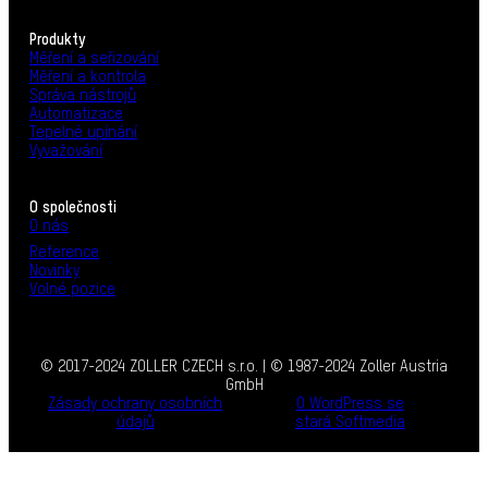
Produkty
Měření a seřizování
Měření a kontrola
Správa nástrojů
Automatizace
Tepelné upínání
Vyvažování
O společnosti
O nás
Reference
Novinky
Volné pozice
© 2017-2024 ZOLLER CZECH s.r.o. | © 1987-2024 Zoller Austria
GmbH
Zásady ochrany osobních
O WordPress se
údajů
stará Softmedia