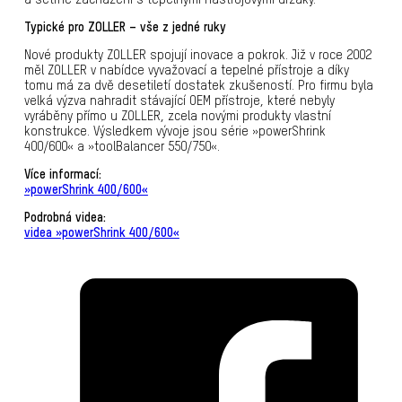
Typické pro ZOLLER – vše z jedné ruky
Nové produkty ZOLLER spojují inovace a pokrok. Již v roce 2002
měl ZOLLER v nabídce vyvažovací a tepelné přístroje a díky
tomu má za dvě desetiletí dostatek zkušeností. Pro firmu byla
velká výzva nahradit stávající OEM přístroje, které nebyly
vyráběny přímo u ZOLLER, zcela novými produkty vlastní
konstrukce. Výsledkem vývoje jsou série »powerShrink
400/600« a »toolBalancer 550/750«.
Více informací:
»powerShrink 400/600«
Podrobná videa:
videa »powerShrink 400/600«