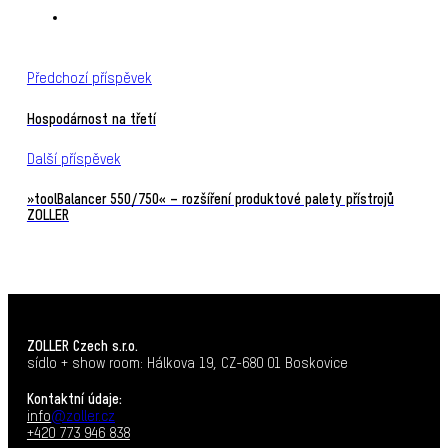
Předchozí příspěvek
Hospodárnost na třetí
Další příspěvek
»toolBalancer 550/750« – rozšíření produktové palety přístrojů
ZOLLER
ZOLLER Czech s.r.o.
sídlo + show room: Hálkova 19, CZ-680 01 Boskovice
Kontaktní údaje:
info
@zoller.cz
+420 773 946 838