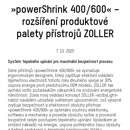
»powerShrink 400/600« –
rozšíření produktové
palety přístrojů ZOLLER
7. 10. 2025
Systém tepelného upínání pro maximální bezpečnost procesu
Série přístrojů »powerShrink 400/600« se vyznačuje
ergonomickým designem, který zajišťuje efektivní ovládání.
Výjimečnou vlastností tohoto roky dlouhého vývoje je 30%
úspora energie proti předchozímu OEM modelu. ZOLLER tak
vychází vstříc požadavkům zákazníků na snižování energetické
náročnosti. Zcela nový ovládací koncept ZOLLER »actbyLight«
nabízí navádění uživatele světelným upozorněním, což výrazně
zvyšuje bezpečnost a efektivnost obsluhy přístroje.
»powerShrink 400/600« je optimální souhrou elektroniky,
softwaru a mechaniky a provede obsluhu rychle a procesně
bezpečně celým postupem tepelného upínání. Výsledkem je
snížení nákladů na energie, úspora potřebného času obsluhy
a šetrné zacházení s tepelnými nástrojovými držáky.