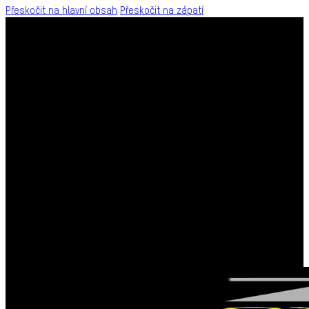
Přeskočit na hlavní obsah
Přeskočit na zápatí