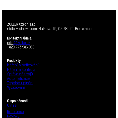
ZOLLER Czech s.r.o.
sídlo + show room: Hálkova 19, CZ-680 01 Boskovice
Kontaktní údaje:
info
@zoller.cz
+420 773 946 838
Produkty
Měření a seřizování
Měření a kontrola
Správa nástrojů
Automatizace
Tepelné upínání
Vyvažování
O společnosti
O nás
Reference
Novinky