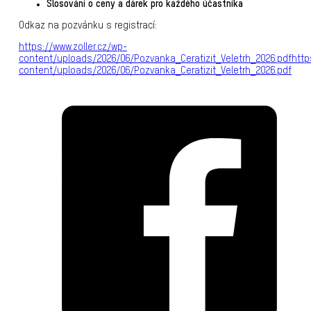
Slosování o ceny a dárek pro každého účastníka
Odkaz na pozvánku s registrací:
https://www.zoller.cz/wp-
content/uploads/2026/06/Pozvanka_Ceratizit_Veletrh_2026.pdfhttps
content/uploads/2026/06/Pozvanka_Ceratizit_Veletrh_2026.pdf