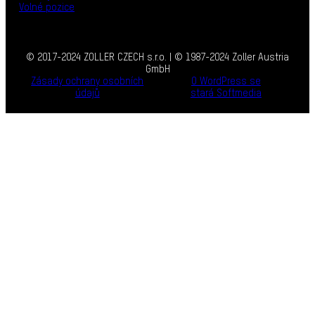
Volné pozice
© 2017-2024 ZOLLER CZECH s.r.o. | © 1987-2024 Zoller Austria
GmbH
Zásady ochrany osobních
O WordPress se
údajů
stará Softmedia