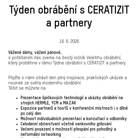
Týden obrábění s CERATIZIT
a partnery
16. 6. 2026
Vážené dámy, vážení pánové,
s potěšením Vás zveme na šestý ročník Veletrhu obrábění,
který proběhne v rámci Týdne obrábění s CERATIZIT a partnery.
Přijďte s námi strávit den plný inspirace, praktických ukázek a
novinek ze světa moderního obrábění.
Těšit se můžete na:
Prezentace špičkových technologií a ukázky obrábění na
strojích HERMLE, YCM a MAZAK
Expozice partnerů a hostů v konferenční místnosti i v dílně
po celý den
Možnost individuálních prezentací a konzultací s odborníky
Celodenní občerstvení včetně venkovního grilování
Večerní posezení s možností přespání pro pohodlný a
neformální networking